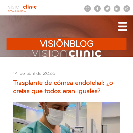
VISIÕNBLOG
14 de abril de 2026
Trasplante de córnea endotelial: ¿o
creías que todos eran iguales?